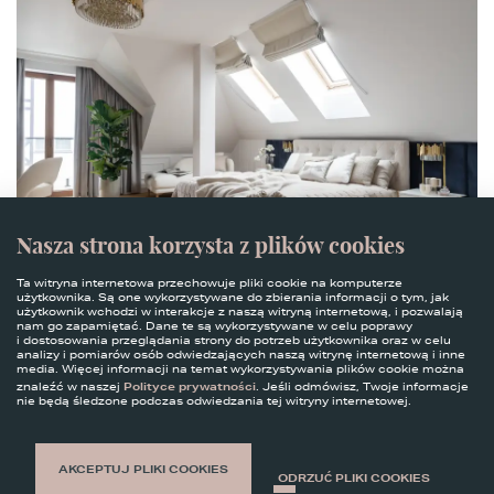
Nasza strona korzysta z plików cookies
Ta witryna internetowa przechowuje pliki cookie na komputerze
użytkownika. Są one wykorzystywane do zbierania informacji o tym, jak
użytkownik wchodzi w interakcje z naszą witryną internetową, i pozwalają
Projekt
:
Podłoga Pure Forest 045, wzór Chevron
nam go zapamiętać. Dane te są wykorzystywane w celu poprawy
45, Kaczkan Premium. Projekt wnętrza: MS Projekt
i dostosowania przeglądania strony do potrzeb użytkownika oraz w celu
analizy i pomiarów osób odwiedzających naszą witrynę internetową i inne
Zdjęcie
:
Fotomohito
media. Więcej informacji na temat wykorzystywania plików cookie można
Polityce prywatności
znaleźć w naszej
. Jeśli odmówisz, Twoje informacje
nie będą śledzone podczas odwiedzania tej witryny internetowej.
Kolorystyka sypialni –
AKCEPTUJ PLIKI COOKIES
ODRZUĆ PLIKI COOKIES