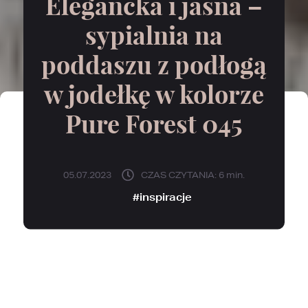
Elegancka i jasna –
sypialnia na
poddaszu z podłogą
w jodełkę w kolorze
Pure Forest 045
05.07.2023
CZAS CZYTANIA:
6 min.
#
inspiracje